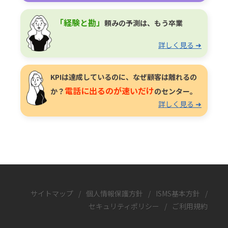
「経験と勘」
頼みの予測は、もう卒業
詳しく見る ➜
KPIは達成しているのに、なぜ顧客は離れるの
電話に出るのが速いだけ
か？
のセンター。
詳しく見る ➜
サイトマップ
/
個人情報保護方針
/
ISMS基本方針
/
セキュリティポリシー
/
ご利用規約